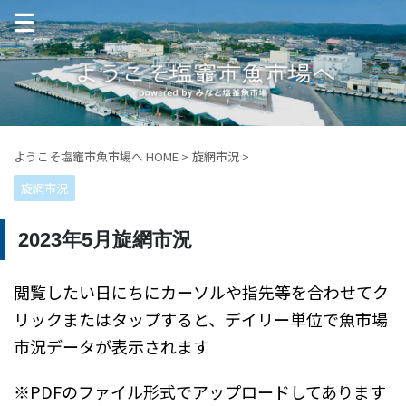
ようこそ塩竈市魚市場へ HOME
>
旋網市況
>
旋網市況
2023年5月旋網市況
閲覧したい日にちにカーソルや指先等を合わせてク
リックまたはタップすると、デイリー単位で魚市場
市況データが表示されます
※PDFのファイル形式でアップロードしてあります