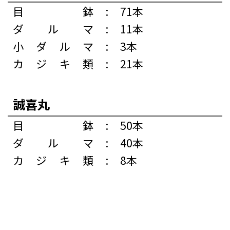
目鉢
:
71本
ダルマ
:
11本
小ダルマ
:
3本
カジキ類
:
21本
誠喜丸
目鉢
:
50本
ダルマ
:
40本
カジキ類
:
8本