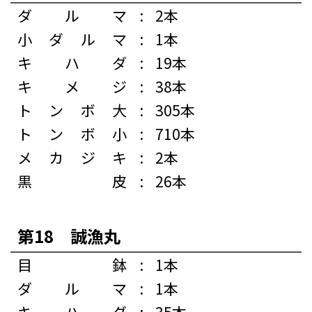
ダルマ
:
2本
小ダルマ
:
1本
キハダ
:
19本
キメジ
:
38本
トンボ大
:
305本
トンボ小
:
710本
メカジキ
:
2本
黒皮
:
26本
第18 誠漁丸
目鉢
:
1本
ダルマ
:
1本
キハダ
:
35本