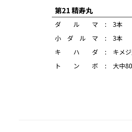
第21 精寿丸
ダルマ
:
3本
小ダルマ
:
3本
キハダ
:
キメジ
トンボ
:
大中8