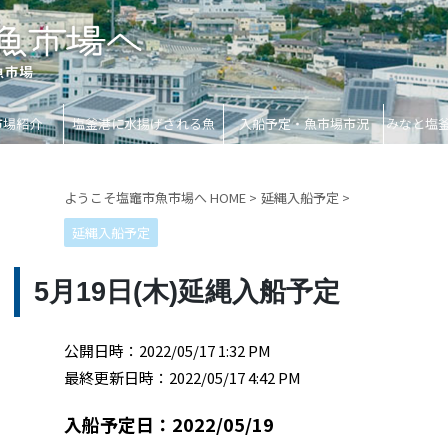
市場紹介
塩釜港に水揚げされる魚
入船予定・魚市場市況
みなと塩
ようこそ塩竈市魚市場へ HOME
>
延縄入船予定
>
延縄入船予定
5月19日(木)延縄入船予定
公開日時：2022/05/17 1:32 PM
最終更新日時：2022/05/17 4:42 PM
入船予定日：2022/05/19