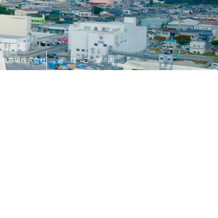
釜魚市場株式会社
各 種 ご 案 内