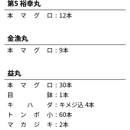
第5 裕幸丸
本マグロ
:
12本
金漁丸
本マグロ
:
9本
益丸
本マグロ
:
30本
目鉢
:
1本
キハダ
:
キメジ込 4本
トンボ小
:
60本
マカジキ
:
2本