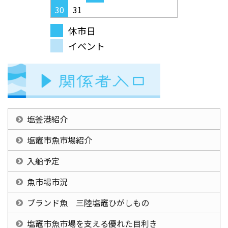
30
31
休市日
イベント
塩釜港紹介
塩竈市魚市場紹介
入船予定
魚市場市況
ブランド魚 三陸塩竈ひがしもの
塩竈市魚市場を支える優れた目利き