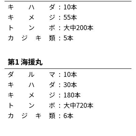
キハダ
:
10本
キメジ
:
55本
トンボ
:
大中200本
カジキ類
:
5本
第1 海援丸
ダルマ
:
10本
キハダ
:
30本
キメジ
:
180本
トンボ
:
大中720本
カジキ類
:
6本