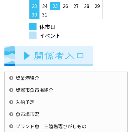
23
24
25
26
27
28
29
30
31
休市日
イベント
塩釜港紹介
塩竈市魚市場紹介
入船予定
魚市場市況
ブランド魚 三陸塩竈ひがしもの