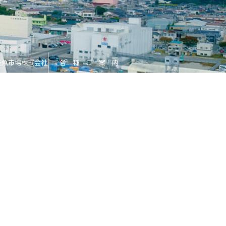
釜魚市場株式会社
各 種 ご 案 内