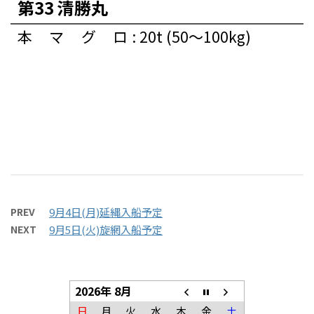
第33 清勝丸
本マグロ
:
20t (50〜100kg)
PREV
9月4日(月)延縄入船予定
NEXT
9月5日(火)旋網入船予定
2026年 8月
日
月
火
水
木
金
土