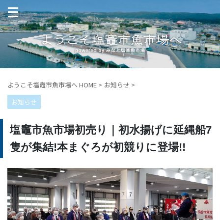
ようこそ塩竈市魚市場へ HOME
>
お知らせ
>
お知らせ
塩竈市魚市場初売り｜初水揚げに延縄船7
隻が集結!本まぐろが初競りに登場!!