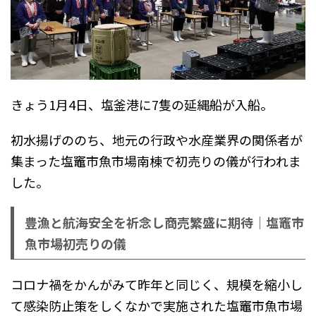
きょう1月4日、塩釜港に7隻の延縄船が入船。
初水揚げののち、地元の行政や水産業界の関係者が
集まった塩竈市魚市場南棟で初売りの儀が行われま
した。
豊漁と航海安全を祈念し商売繁盛に期待｜塩竈市
魚市場初売りの儀
コロナ禍をかんがみて昨年と同じく、規模を縮小し
て感染防止策をしくなかで実施された塩竈市魚市場