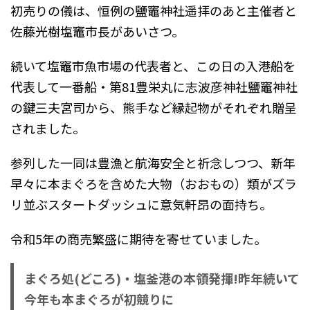
初売りの儀は、恒例の鹽竈神社遥拝のあと主催者と
佐藤光樹塩竈市長があいさつ。
続いて塩竈市魚市場の代表者と、この日の入港船を
代表して一番船・第81豊栄丸に志波彦神社鹽竈神社
の鍵三夫宮司から、熊手など縁起物がそれぞれ贈呈
されました。
参列した一同は豊漁と航海安全と祈念しつつ、新年
早々に本まぐろを含めた大物（おおもの）類がズラ
リ並ぶスタートダッシュに意気軒昂の面持ち。
令和5年の商売繁盛に期待を寄せていました。
まぐろ処(どころ)・塩釜港の本領発揮!昨年続いて
今年も本まぐろが初競りに