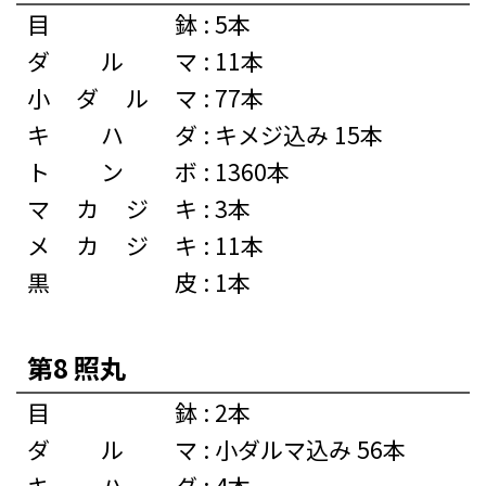
目鉢
:
5本
ダルマ
:
11本
小ダルマ
:
77本
キハダ
:
キメジ込み 15本
トンボ
:
1360本
マカジキ
:
3本
メカジキ
:
11本
黒皮
:
1本
第8 照丸
目鉢
:
2本
ダルマ
:
小ダルマ込み 56本
キハダ
:
4本