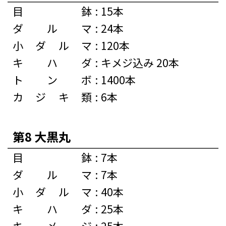
目鉢
:
15本
ダルマ
:
24本
小ダルマ
:
120本
キハダ
:
キメジ込み 20本
トンボ
:
1400本
カジキ類
:
6本
第8 大黒丸
目鉢
:
7本
ダルマ
:
7本
小ダルマ
:
40本
キハダ
:
25本
キメジ
:
25本