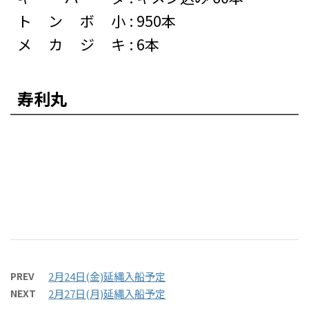
トンボ小
:
950本
メカジキ
:
6本
寿利丸
PREV
2月24日(金)延縄入船予定
NEXT
2月27日(月)延縄入船予定