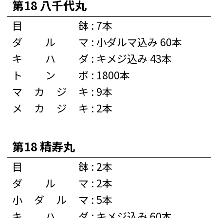
第18 八千代丸
目鉢
:
7本
ダルマ
:
小ダルマ込み 60本
キハダ
:
キメジ込み 43本
トンボ
:
1800本
マカジキ
:
9本
メカジキ
:
2本
第18 精寿丸
目鉢
:
2本
ダルマ
:
2本
小ダルマ
:
5本
キハダ
:
キメジ込み 60本