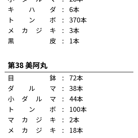
キハダ
:
6本
トンボ
:
370本
メカジキ
:
3本
黒皮
:
1本
第38 美阿丸
目鉢
:
72本
ダルマ
:
38本
小ダルマ
:
44本
トンボ
:
100本
マカジキ
:
2本
メカジキ
:
18本