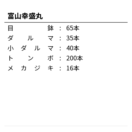
富山幸盛丸
目鉢
:
65本
ダルマ
:
35本
小ダルマ
:
40本
トンボ
:
200本
メカジキ
:
16本