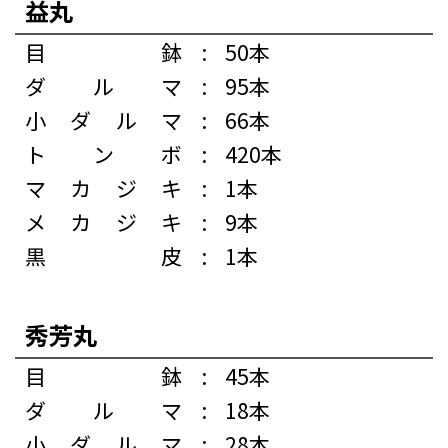
益丸
目鉢
:
50本
ダルマ
:
95本
小ダルマ
:
66本
トンボ
:
420本
マカジキ
:
1本
メカジキ
:
9本
黒皮
:
1本
秀芳丸
目鉢
:
45本
ダルマ
:
18本
小ダルマ
:
28本