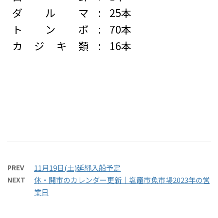
ダルマ
:
25本
トンボ
:
70本
カジキ類
:
16本
PREV
11月19日(土)延縄入船予定
NEXT
休・開市のカレンダー更新｜塩竈市魚市場2023年の営
業日