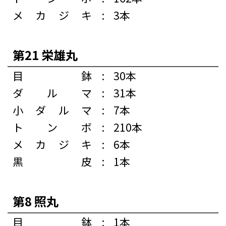
メカジキ
:
3本
第21 栄雄丸
目鉢
:
30本
ダルマ
:
31本
小ダルマ
:
7本
トンボ
:
210本
メカジキ
:
6本
黒皮
:
1本
第8 照丸
目鉢
:
1本