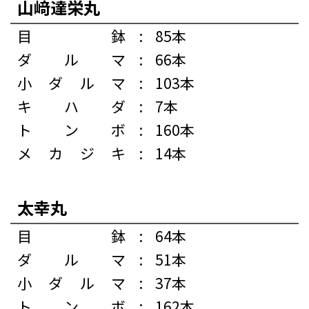
山﨑達栄丸
目鉢
:
85本
ダルマ
:
66本
小ダルマ
:
103本
キハダ
:
7本
トンボ
:
160本
メカジキ
:
14本
太幸丸
目鉢
:
64本
ダルマ
:
51本
小ダルマ
:
37本
トンボ
:
162本