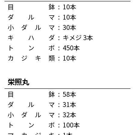
目鉢
:
10本
ダルマ
:
10本
小ダルマ
:
30本
キハダ
:
キメジ 3本
トンボ
:
450本
カジキ類
:
10本
栄照丸
目鉢
:
58本
ダルマ
:
31本
小ダルマ
:
32本
トンボ
:
100本
マカジキ
:
1本