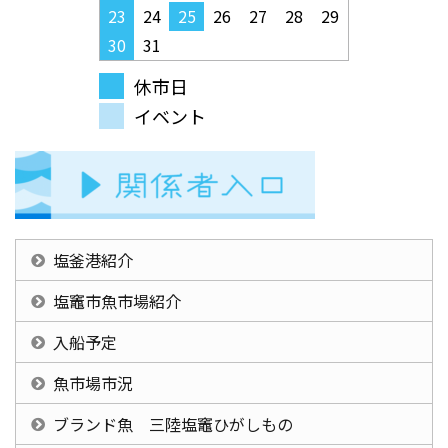
23
24
25
26
27
28
29
30
31
休市日
イベント
塩釜港紹介
塩竈市魚市場紹介
入船予定
魚市場市況
ブランド魚 三陸塩竈ひがしもの