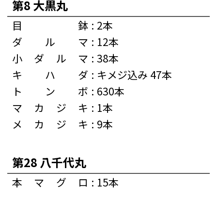
第8 大黒丸
目鉢
:
2本
ダルマ
:
12本
小ダルマ
:
38本
キハダ
:
キメジ込み 47本
トンボ
:
630本
マカジキ
:
1本
メカジキ
:
9本
第28 八千代丸
本マグロ
:
15本