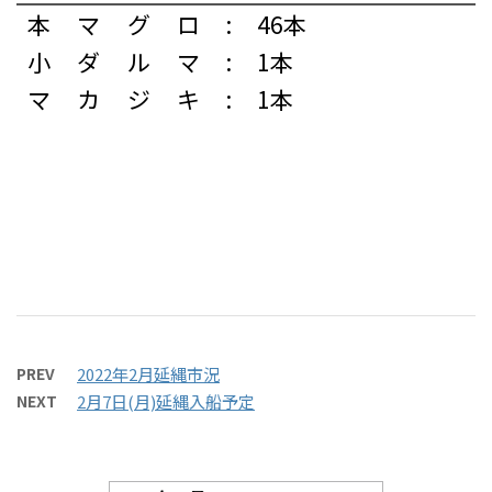
本マグロ
:
46本
小ダルマ
:
1本
マカジキ
:
1本
PREV
2022年2月延縄市況
NEXT
2月7日(月)延縄入船予定