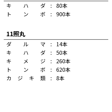
キハダ
:
80本
トンボ
:
900本
11照丸
ダルマ
:
14本
キハダ
:
50本
キメジ
:
260本
トンボ
:
620本
カジキ類
:
8本