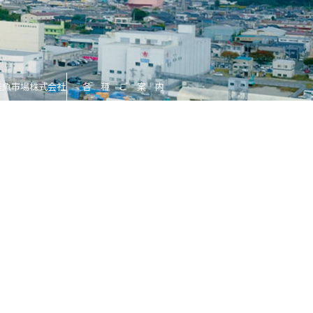
釜魚市場株式会社
各 種 ご 案 内