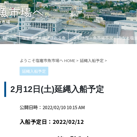
市場紹介
塩釜港に水揚げされる魚
入船予定・魚市場市況
みなと塩
ようこそ塩竈市魚市場へ HOME
>
延縄入船予定
>
延縄入船予定
2月12日(土)延縄入船予定
公開日時：2022/02/10 10:15 AM
入船予定日：2022/02/12