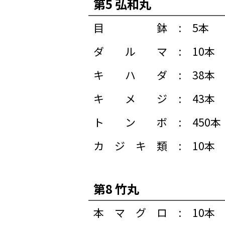
第5 弘和丸
目鉢
:
5本
ダルマ
:
10本
キハダ
:
38本
キメジ
:
43本
トンボ
:
450本
カジキ類
:
10本
第8 竹丸
本マグロ
:
10本