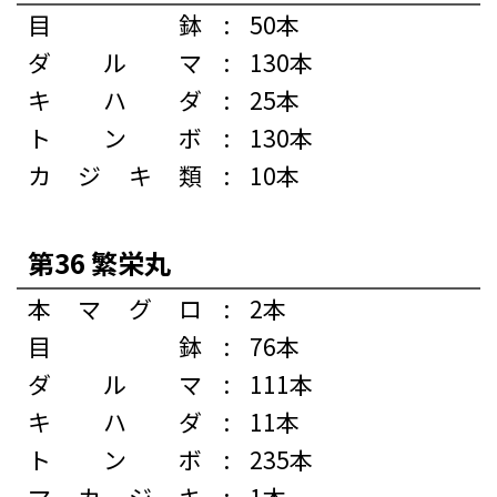
目鉢
:
50本
ダルマ
:
130本
キハダ
:
25本
トンボ
:
130本
カジキ類
:
10本
第36 繁栄丸
本マグロ
:
2本
目鉢
:
76本
ダルマ
:
111本
キハダ
:
11本
トンボ
:
235本
マカジキ
:
1本