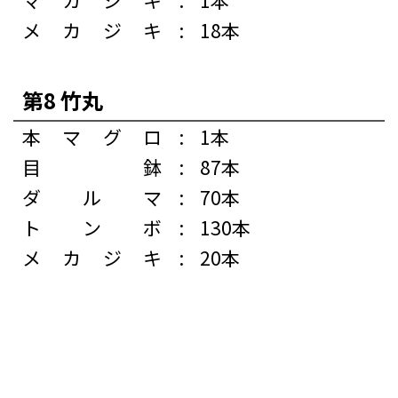
メカジキ
:
18本
第8 竹丸
本マグロ
:
1本
目鉢
:
87本
ダルマ
:
70本
トンボ
:
130本
メカジキ
:
20本