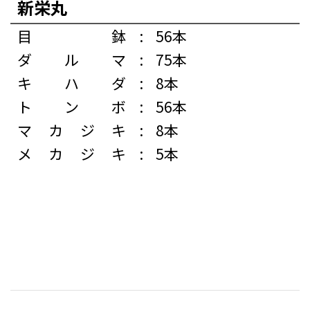
新栄丸
目鉢
:
56本
ダルマ
:
75本
キハダ
:
8本
トンボ
:
56本
マカジキ
:
8本
メカジキ
:
5本