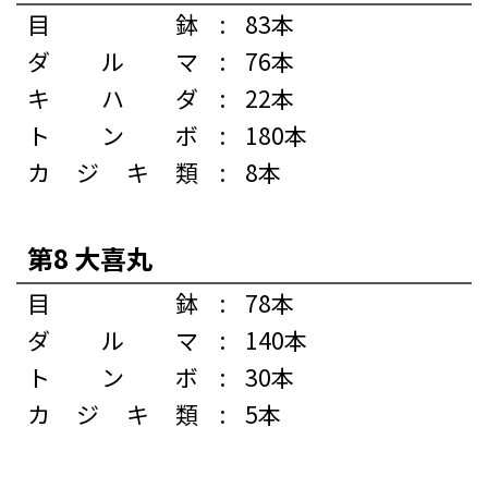
目鉢
:
83本
ダルマ
:
76本
キハダ
:
22本
トンボ
:
180本
カジキ類
:
8本
第8 大喜丸
目鉢
:
78本
ダルマ
:
140本
トンボ
:
30本
カジキ類
:
5本