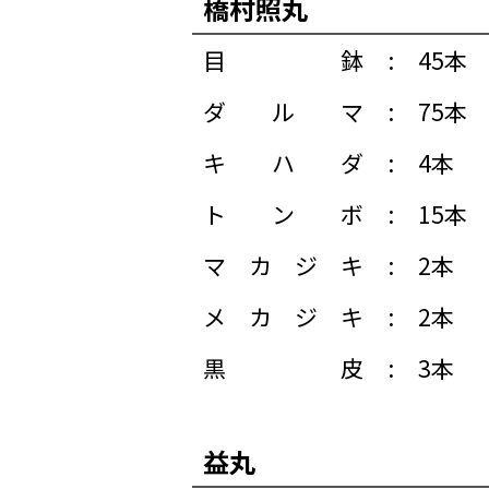
橋村照丸
目鉢
:
45本
ダルマ
:
75本
キハダ
:
4本
トンボ
:
15本
マカジキ
:
2本
メカジキ
:
2本
黒皮
:
3本
益丸