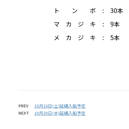
トンボ
:
30本
マカジキ
:
9本
メカジキ
:
5本
PREV
10月16日(土)延縄入船予定
NEXT
10月20日(水)延縄入船予定