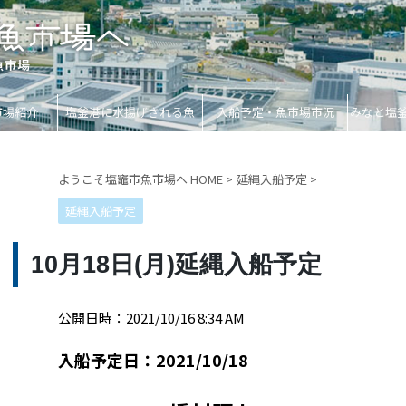
市場紹介
塩釜港に水揚げされる魚
入船予定・魚市場市況
みなと塩
ようこそ塩竈市魚市場へ HOME
>
延縄入船予定
>
延縄入船予定
10月18日(月)延縄入船予定
公開日時：2021/10/16 8:34 AM
入船予定日：2021/10/18