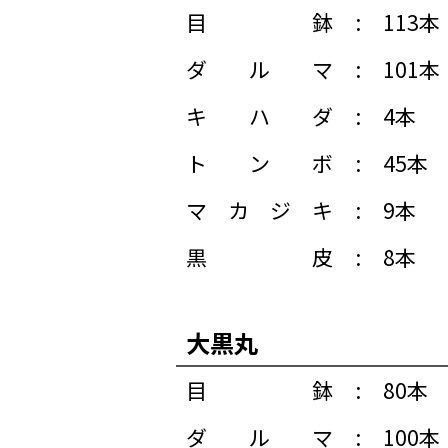
目鉢
:
113本
ダルマ
:
101本
キハダ
:
4本
トンボ
:
45本
マカジキ
:
9本
黒皮
:
8本
大黒丸
目鉢
:
80本
ダルマ
:
100本