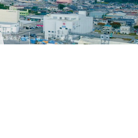
釜魚市場株式会社
各 種 ご 案 内