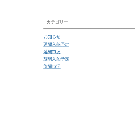
カテゴリー
お知らせ
延縄入船予定
延縄市況
旋網入船予定
旋網市況