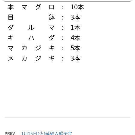
本マグロ
:
10本
目鉢
:
3本
ダルマ
:
1本
キハダ
:
4本
マカジキ
:
5本
メカジキ
:
3本
PREV
1月25日(火)延縄入船予定