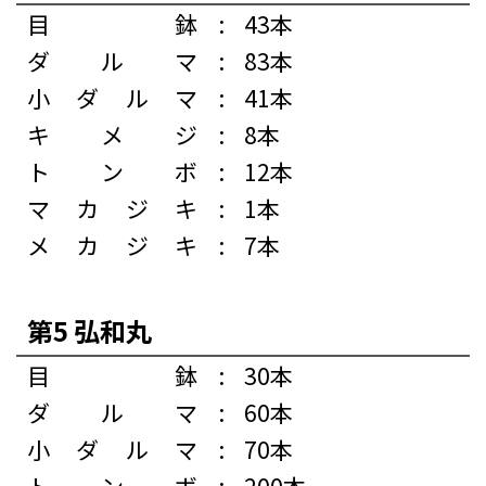
目鉢
:
43本
ダルマ
:
83本
小ダルマ
:
41本
キメジ
:
8本
トンボ
:
12本
マカジキ
:
1本
メカジキ
:
7本
第5 弘和丸
目鉢
:
30本
ダルマ
:
60本
小ダルマ
:
70本
トンボ
:
200本