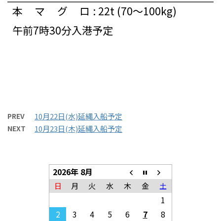
本マグロ
:
22t (70～100kg)
午前7時30分入港予定
PREV
10月22日(水)延縄入船予定
NEXT
10月23日(木)延縄入船予定
2026年 8月
日
月
火
水
木
金
土
1
2
3
4
5
6
7
8