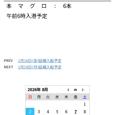
本マグロ
:
6本
午前6時入港予定
PREV
1月16日(金)延縄入船予定
NEXT
1月19日(月)延縄入船予定
2026年 8月
日
月
火
水
木
金
土
1
2
3
4
5
6
7
8